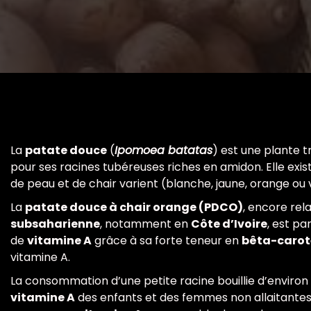
La
patate douce
(
Ipomoea batatas
) est une plante t
pour ses racines tubéreuses riches en amidon. Elle existe
de peau et de chair varient (blanche, jaune, orange ou v
La
patate douce à chair orange (PDCO)
, encore rel
subsaharienne
, notamment en
Côte d’Ivoire
, est pa
de
vitamine A
grâce à sa forte teneur en
bêta-carot
vitamine A.
La consommation d’une petite racine bouillie d’environ
vitamine A
des enfants et des femmes non allaitantes. 